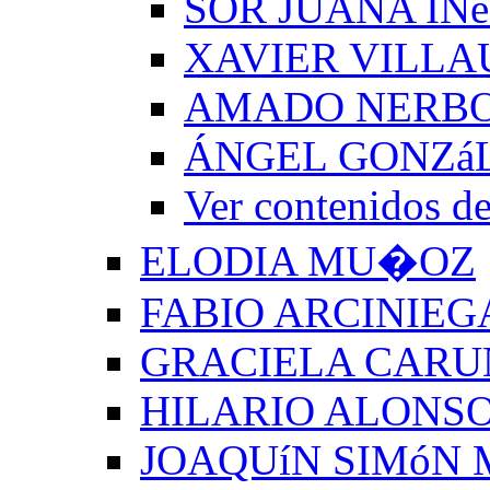
SOR JUANA INé
XAVIER VILLA
AMADO NERB
ÁNGEL GONZá
Ver contenido
ELODIA MU�OZ
FABIO ARCINIEG
GRACIELA CARU
HILARIO ALONSO
JOAQUíN SIMóN 