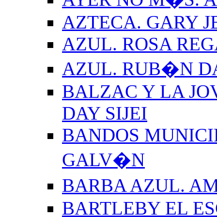
AZTECA. GARY J
AZUL. ROSA REG
AZUL. RUB�N 
BALZAC Y LA JO
DAY SIJEI
BANDOS MUNICIP
GALV�N
BARBA AZUL. A
BARTLEBY EL E