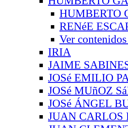
HUMBERTO G
HUMBERTO 
RENéE ESCA
Ver conteni
IRIA
JAIME SABINE
JOSé EMILIO 
JOSé MUñOZ S
JOSé ÁNGEL B
JUAN CARLOS