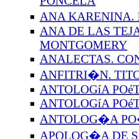
PONCELA
ANA KARENINA.
ANA DE LAS TEJ
MONTGOMERY
ANALECTAS. CO
ANFITRI�N. TIT
ANTOLOGíA POéT
ANTOLOGíA POé
ANTOLOG�A PO�
APOLOG�A DE S