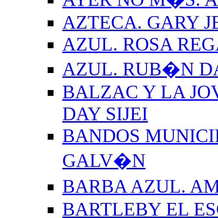
AZTECA. GARY J
AZUL. ROSA REG
AZUL. RUB�N 
BALZAC Y LA JO
DAY SIJEI
BANDOS MUNICIP
GALV�N
BARBA AZUL. A
BARTLEBY EL E