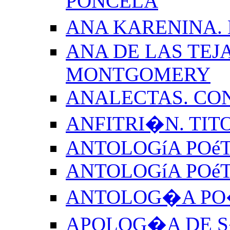
PONCELA
ANA KARENINA.
ANA DE LAS TEJ
MONTGOMERY
ANALECTAS. CO
ANFITRI�N. TIT
ANTOLOGíA POéT
ANTOLOGíA POé
ANTOLOG�A PO�
APOLOG�A DE S