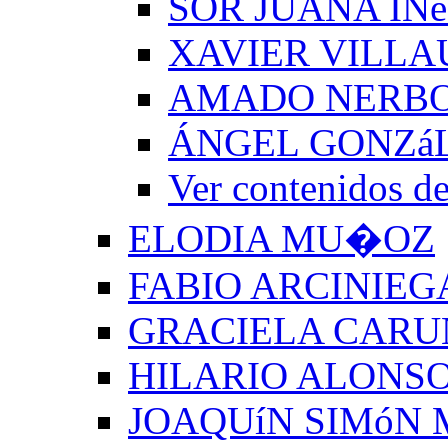
SOR JUANA INé
XAVIER VILLA
AMADO NERB
ÁNGEL GONZá
Ver contenido
ELODIA MU�OZ
FABIO ARCINIEG
GRACIELA CARU
HILARIO ALONSO
JOAQUíN SIMóN 