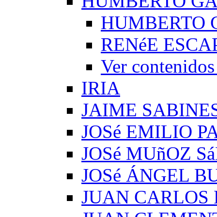
HUMBERTO G
HUMBERTO 
RENéE ESCA
Ver conteni
IRIA
JAIME SABINE
JOSé EMILIO 
JOSé MUñOZ S
JOSé ÁNGEL B
JUAN CARLOS