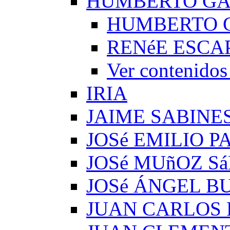
HUMBERTO G
HUMBERTO 
RENéE ESCA
Ver conteni
IRIA
JAIME SABINE
JOSé EMILIO 
JOSé MUñOZ S
JOSé ÁNGEL B
JUAN CARLOS