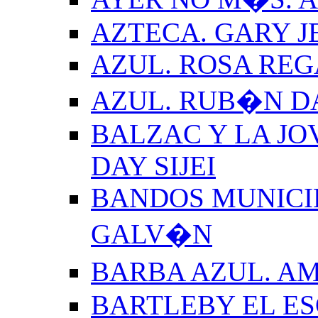
AZTECA. GARY J
AZUL. ROSA REG
AZUL. RUB�N 
BALZAC Y LA JO
DAY SIJEI
BANDOS MUNICIP
GALV�N
BARBA AZUL. A
BARTLEBY EL E