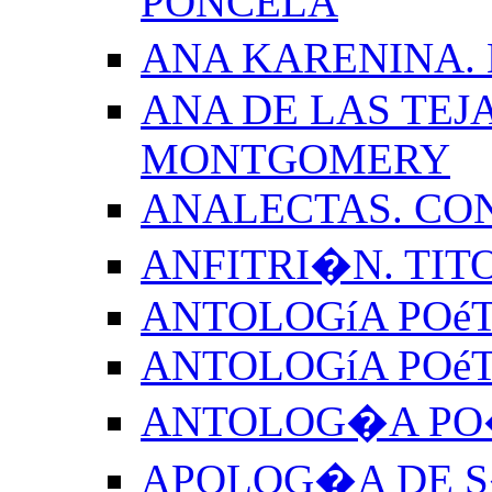
PONCELA
ANA KARENINA.
ANA DE LAS TEJ
MONTGOMERY
ANALECTAS. CO
ANFITRI�N. TIT
ANTOLOGíA POéT
ANTOLOGíA POé
ANTOLOG�A PO�
APOLOG�A DE S