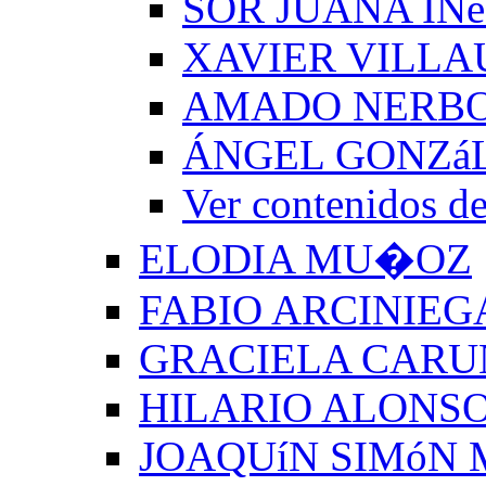
SOR JUANA INé
XAVIER VILLA
AMADO NERB
ÁNGEL GONZá
Ver contenido
ELODIA MU�OZ
FABIO ARCINIEG
GRACIELA CARU
HILARIO ALONSO
JOAQUíN SIMóN 