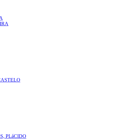
A
VIRA
CASTELO
S, PLáCIDO