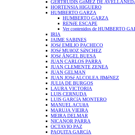
GERTRUDIS GóMEZ DE AVELLANED
HORTENSIA HIGUERO
HUMBERTO GARZA
HUMBERTO GARZA
RENéE ESCAPE
Ver contenidos de HUMBERTO G
IRIA
JAIME SABINES
JOSé EMILIO PACHECO
JOSé MUñOZ SáNCHEZ
JOSé ÁNGEL BUESA
JUAN CARLOS PARRA
JUAN CLEMENTE ZENEA
JUAN GELMAN
JUAN JOSé ALCOLEA JIMéNEZ
JULIA DE BURGOS
LAURA VICTORIA
LUIS CERNUDA
LUIS GARCíA MONTERO
MANUEL ACUñA
MARUJA VIEIRA
MEIRA DELMAR
NICANOR PARRA
OCTAVIO PAZ
PAQUITA GARCíA