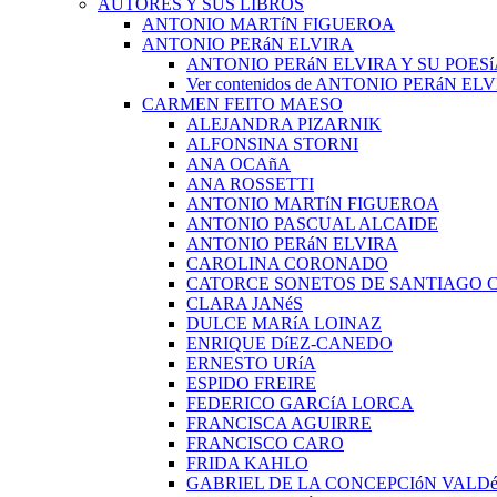
AUTORES Y SUS LIBROS
ANTONIO MARTíN FIGUEROA
ANTONIO PERáN ELVIRA
ANTONIO PERáN ELVIRA Y SU POESí
Ver contenidos de ANTONIO PERáN EL
CARMEN FEITO MAESO
ALEJANDRA PIZARNIK
ALFONSINA STORNI
ANA OCAñA
ANA ROSSETTI
ANTONIO MARTíN FIGUEROA
ANTONIO PASCUAL ALCAIDE
ANTONIO PERáN ELVIRA
CAROLINA CORONADO
CATORCE SONETOS DE SANTIAGO 
CLARA JANéS
DULCE MARíA LOINAZ
ENRIQUE DíEZ-CANEDO
ERNESTO URíA
ESPIDO FREIRE
FEDERICO GARCíA LORCA
FRANCISCA AGUIRRE
FRANCISCO CARO
FRIDA KAHLO
GABRIEL DE LA CONCEPCIóN VALDé