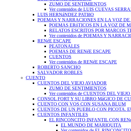
ZUMO DE SENTIMIENTOS
Ver contenidos de LUIS CUEVAS SERR
LUIS HERNáNDEZ PATIñO
POEMAS Y NARRACIONES EN LA VOZ DE
POEMAS ERóTICOS EN LA VOZ DE 
RELATOS ESCRITOS POR MARCOS 
Ver contenidos de POEMAS Y NARRA
RENéE ESCAPE
PEATONALES
POEMAS DE RENéE ESCAPE
CUENTOS
Ver contenidos de RENéE ESCAPE
ROBERTO SANCHO
SALVADOR ROBLES
CUENTO
CUENTOS DEL VIEJO AVIADOR
ZUMO DE SENTIMIENTOS
Ver contenidos de CUENTOS DEL VIEJ
CONSOL FORT Y SU LIBRO MáGICO DE C
CUENTO CON VOS CON SUSANA BLUM
CUENTOS DE UN PUEBLO CON PICOTA. 
CUENTOS INFANTILES
EL RINCONCITO INFANTIL CON REN
EL MUNDO DE MARIQUITA
Ver contenidos de EL RINCONC