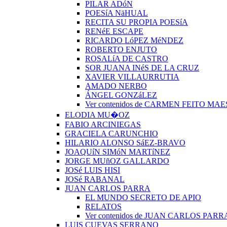
PILAR ADóN
POESíA NäHUAL
RECITA SU PROPIA POESíA
RENéE ESCAPE
RICARDO LóPEZ MéNDEZ
ROBERTO ENJUTO
ROSALíA DE CASTRO
SOR JUANA INéS DE LA CRUZ
XAVIER VILLAURRUTIA
AMADO NERBO
ÁNGEL GONZáLEZ
Ver contenidos de CARMEN FEITO MA
ELODIA MU�OZ
FABIO ARCINIEGAS
GRACIELA CARUNCHIO
HILARIO ALONSO SáEZ-BRAVO
JOAQUíN SIMóN MARTíNEZ
JORGE MUñOZ GALLARDO
JOSé LUIS HISI
JOSé RABANAL
JUAN CARLOS PARRA
EL MUNDO SECRETO DE APIO
RELATOS
Ver contenidos de JUAN CARLOS PARR
LUIS CUEVAS SERRANO