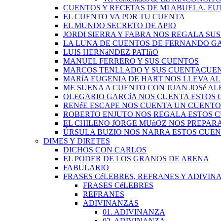
CUENTOS Y RECETAS DE MI ABUELA. EU
EL CUENTO VA POR TU CUENTA
EL MUNDO SECRETO DE APIO
JORDI SIERRA Y FABRA NOS REGALA SU
LA LUNA DE CUENTOS DE FERNANDO G
LUIS HERNáNDEZ PATIñO
MANUEL FERRERO Y SUS CUENTOS
MARCOS TENLLADO Y SUS CUENTACUE
MARíA EUGENIA DE HART NOS LLEVA A
ME SUENA A CUENTO CON JUAN JOSé A
OLEGARIO GARCíA NOS CUENTA ESTOS
RENéE ESCAPE NOS CUENTA UN CUENTO
ROBERTO ENJUTO NOS REGALA ESTOS 
EL CHILENO JORGE MUñOZ NOS PREPAR
ÚRSULA BUZIO NOS NARRA ESTOS CUE
DIMES Y DIRETES
DICHOS CON CARLOS
EL PODER DE LOS GRANOS DE ARENA
FABULARIO
FRASES CéLEBRES, REFRANES Y ADIVINA
FRASES CéLEBRES
REFRANES
ADIVINANZAS
01. ADIVINANZA
02. ADIVINANZA