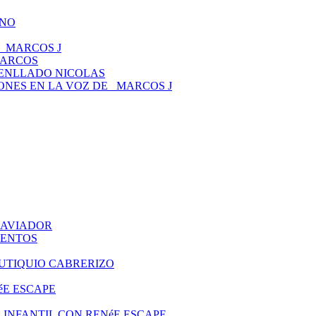
ANO
 _MARCOS J
MARCOS
TENLLADO NICOLAS
CIONES EN LA VOZ DE _MARCOS J
O AVIADOR
UENTOS
EUTIQUIO CABRERIZO
éE ESCAPE
ITO INFANTIL CON RENéE ESCAPE