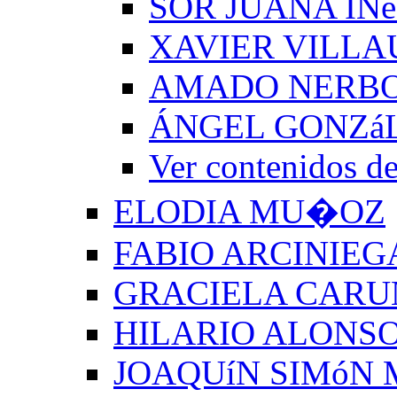
SOR JUANA INé
XAVIER VILLA
AMADO NERB
ÁNGEL GONZá
Ver contenido
ELODIA MU�OZ
FABIO ARCINIEG
GRACIELA CARU
HILARIO ALONSO
JOAQUíN SIMóN 