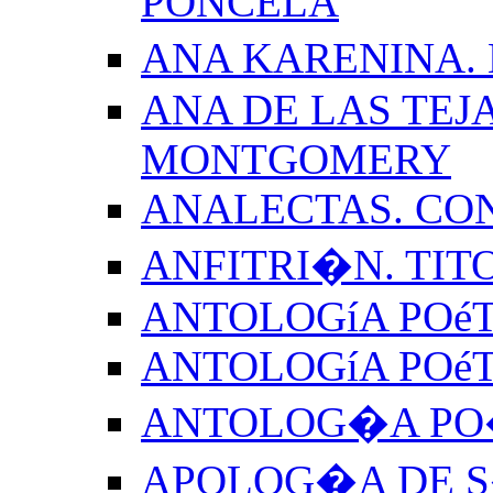
PONCELA
ANA KARENINA.
ANA DE LAS TEJ
MONTGOMERY
ANALECTAS. CO
ANFITRI�N. TIT
ANTOLOGíA POéT
ANTOLOGíA POé
ANTOLOG�A PO�
APOLOG�A DE S