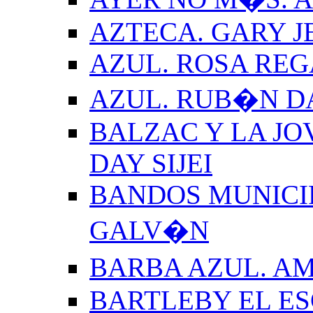
AZTECA. GARY J
AZUL. ROSA REG
AZUL. RUB�N 
BALZAC Y LA JO
DAY SIJEI
BANDOS MUNICIP
GALV�N
BARBA AZUL. A
BARTLEBY EL E