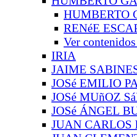
HUMBERTO G
HUMBERTO 
RENéE ESCA
Ver conteni
IRIA
JAIME SABINE
JOSé EMILIO 
JOSé MUñOZ S
JOSé ÁNGEL B
JUAN CARLOS