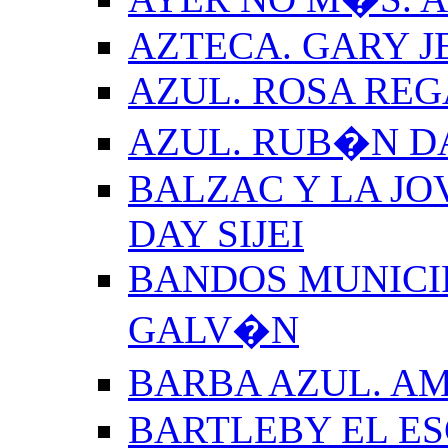
AZTECA. GARY J
AZUL. ROSA REG
AZUL. RUB�N 
BALZAC Y LA JO
DAY SIJEI
BANDOS MUNICIP
GALV�N
BARBA AZUL. A
BARTLEBY EL E