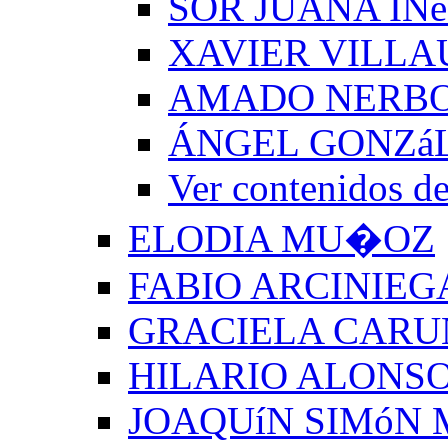
SOR JUANA INé
XAVIER VILLA
AMADO NERB
ÁNGEL GONZá
Ver contenido
ELODIA MU�OZ
FABIO ARCINIEG
GRACIELA CARU
HILARIO ALONSO
JOAQUíN SIMóN 