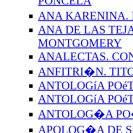
PONCELA
ANA KARENINA.
ANA DE LAS TEJ
MONTGOMERY
ANALECTAS. CO
ANFITRI�N. TIT
ANTOLOGíA POéT
ANTOLOGíA POé
ANTOLOG�A PO�
APOLOG�A DE S