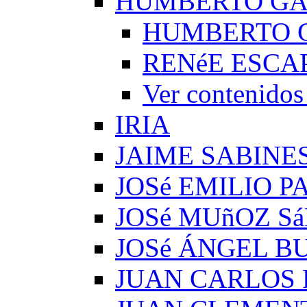
HUMBERTO G
HUMBERTO 
RENéE ESCA
Ver conteni
IRIA
JAIME SABINE
JOSé EMILIO 
JOSé MUñOZ S
JOSé ÁNGEL B
JUAN CARLOS