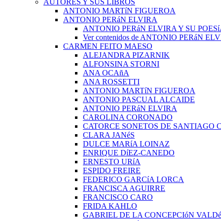
AUTORES Y SUS LIBROS
ANTONIO MARTíN FIGUEROA
ANTONIO PERáN ELVIRA
ANTONIO PERáN ELVIRA Y SU POESí
Ver contenidos de ANTONIO PERáN EL
CARMEN FEITO MAESO
ALEJANDRA PIZARNIK
ALFONSINA STORNI
ANA OCAñA
ANA ROSSETTI
ANTONIO MARTíN FIGUEROA
ANTONIO PASCUAL ALCAIDE
ANTONIO PERáN ELVIRA
CAROLINA CORONADO
CATORCE SONETOS DE SANTIAGO 
CLARA JANéS
DULCE MARíA LOINAZ
ENRIQUE DíEZ-CANEDO
ERNESTO URíA
ESPIDO FREIRE
FEDERICO GARCíA LORCA
FRANCISCA AGUIRRE
FRANCISCO CARO
FRIDA KAHLO
GABRIEL DE LA CONCEPCIóN VALDé