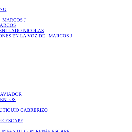
ANO
 _MARCOS J
MARCOS
TENLLADO NICOLAS
CIONES EN LA VOZ DE _MARCOS J
O AVIADOR
UENTOS
EUTIQUIO CABRERIZO
éE ESCAPE
ITO INFANTIL CON RENéE ESCAPE