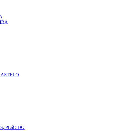
A
VIRA
CASTELO
S, PLáCIDO