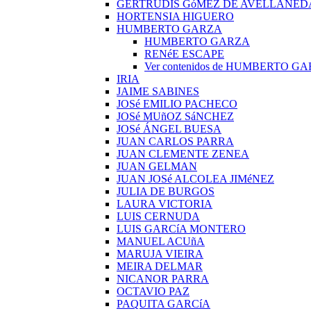
GERTRUDIS GóMEZ DE AVELLANED
HORTENSIA HIGUERO
HUMBERTO GARZA
HUMBERTO GARZA
RENéE ESCAPE
Ver contenidos de HUMBERTO G
IRIA
JAIME SABINES
JOSé EMILIO PACHECO
JOSé MUñOZ SáNCHEZ
JOSé ÁNGEL BUESA
JUAN CARLOS PARRA
JUAN CLEMENTE ZENEA
JUAN GELMAN
JUAN JOSé ALCOLEA JIMéNEZ
JULIA DE BURGOS
LAURA VICTORIA
LUIS CERNUDA
LUIS GARCíA MONTERO
MANUEL ACUñA
MARUJA VIEIRA
MEIRA DELMAR
NICANOR PARRA
OCTAVIO PAZ
PAQUITA GARCíA