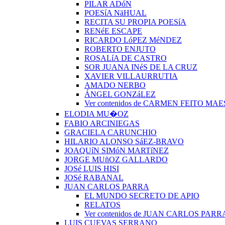
PILAR ADóN
POESíA NäHUAL
RECITA SU PROPIA POESíA
RENéE ESCAPE
RICARDO LóPEZ MéNDEZ
ROBERTO ENJUTO
ROSALíA DE CASTRO
SOR JUANA INéS DE LA CRUZ
XAVIER VILLAURRUTIA
AMADO NERBO
ÁNGEL GONZáLEZ
Ver contenidos de CARMEN FEITO MA
ELODIA MU�OZ
FABIO ARCINIEGAS
GRACIELA CARUNCHIO
HILARIO ALONSO SáEZ-BRAVO
JOAQUíN SIMóN MARTíNEZ
JORGE MUñOZ GALLARDO
JOSé LUIS HISI
JOSé RABANAL
JUAN CARLOS PARRA
EL MUNDO SECRETO DE APIO
RELATOS
Ver contenidos de JUAN CARLOS PARR
LUIS CUEVAS SERRANO