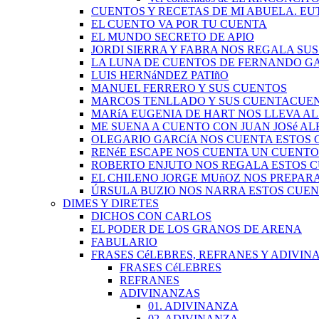
CUENTOS Y RECETAS DE MI ABUELA. EU
EL CUENTO VA POR TU CUENTA
EL MUNDO SECRETO DE APIO
JORDI SIERRA Y FABRA NOS REGALA SU
LA LUNA DE CUENTOS DE FERNANDO G
LUIS HERNáNDEZ PATIñO
MANUEL FERRERO Y SUS CUENTOS
MARCOS TENLLADO Y SUS CUENTACUE
MARíA EUGENIA DE HART NOS LLEVA A
ME SUENA A CUENTO CON JUAN JOSé A
OLEGARIO GARCíA NOS CUENTA ESTOS
RENéE ESCAPE NOS CUENTA UN CUENTO
ROBERTO ENJUTO NOS REGALA ESTOS 
EL CHILENO JORGE MUñOZ NOS PREPAR
ÚRSULA BUZIO NOS NARRA ESTOS CUE
DIMES Y DIRETES
DICHOS CON CARLOS
EL PODER DE LOS GRANOS DE ARENA
FABULARIO
FRASES CéLEBRES, REFRANES Y ADIVINA
FRASES CéLEBRES
REFRANES
ADIVINANZAS
01. ADIVINANZA
02. ADIVINANZA