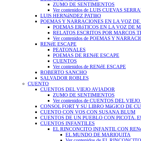
ZUMO DE SENTIMIENTOS
Ver contenidos de LUIS CUEVAS SERR
LUIS HERNáNDEZ PATIñO
POEMAS Y NARRACIONES EN LA VOZ DE
POEMAS ERóTICOS EN LA VOZ DE 
RELATOS ESCRITOS POR MARCOS 
Ver contenidos de POEMAS Y NARRA
RENéE ESCAPE
PEATONALES
POEMAS DE RENéE ESCAPE
CUENTOS
Ver contenidos de RENéE ESCAPE
ROBERTO SANCHO
SALVADOR ROBLES
CUENTO
CUENTOS DEL VIEJO AVIADOR
ZUMO DE SENTIMIENTOS
Ver contenidos de CUENTOS DEL VIEJ
CONSOL FORT Y SU LIBRO MáGICO DE C
CUENTO CON VOS CON SUSANA BLUM
CUENTOS DE UN PUEBLO CON PICOTA. 
CUENTOS INFANTILES
EL RINCONCITO INFANTIL CON REN
EL MUNDO DE MARIQUITA
Ver contenidos de EL RINCONC