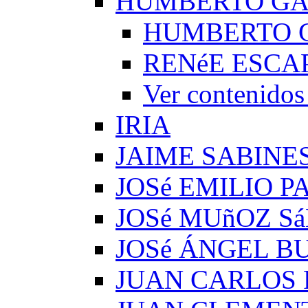
HUMBERTO G
HUMBERTO 
RENéE ESCA
Ver conteni
IRIA
JAIME SABINE
JOSé EMILIO 
JOSé MUñOZ S
JOSé ÁNGEL B
JUAN CARLOS