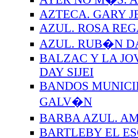
AZTECA. GARY J
AZUL. ROSA REG
AZUL. RUB�N 
BALZAC Y LA JO
DAY SIJEI
BANDOS MUNICIP
GALV�N
BARBA AZUL. A
BARTLEBY EL E