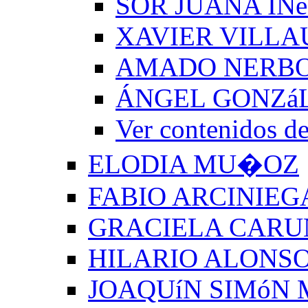
SOR JUANA INé
XAVIER VILLA
AMADO NERB
ÁNGEL GONZá
Ver contenido
ELODIA MU�OZ
FABIO ARCINIEG
GRACIELA CARU
HILARIO ALONSO
JOAQUíN SIMóN 