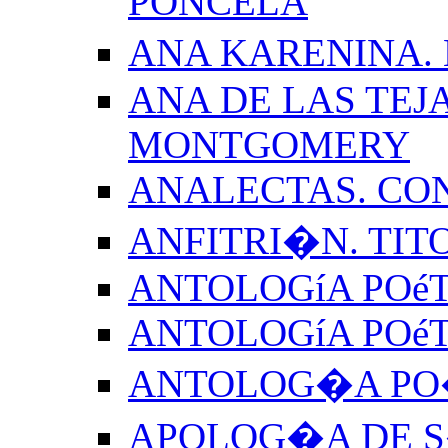
PONCELA
ANA KARENINA.
ANA DE LAS TEJ
MONTGOMERY
ANALECTAS. CO
ANFITRI�N. TIT
ANTOLOGíA POéT
ANTOLOGíA POé
ANTOLOG�A PO�
APOLOG�A DE S