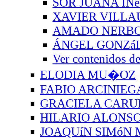
SOR JUANA INé
XAVIER VILLA
AMADO NERB
ÁNGEL GONZá
Ver contenido
ELODIA MU�OZ
FABIO ARCINIEG
GRACIELA CARU
HILARIO ALONSO
JOAQUíN SIMóN 