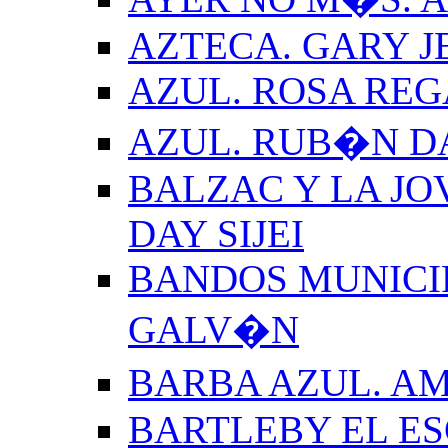
AZTECA. GARY J
AZUL. ROSA REG
AZUL. RUB�N 
BALZAC Y LA JO
DAY SIJEI
BANDOS MUNICIP
GALV�N
BARBA AZUL. A
BARTLEBY EL E