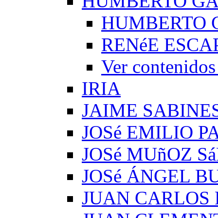
HUMBERTO G
HUMBERTO 
RENéE ESCA
Ver conteni
IRIA
JAIME SABINE
JOSé EMILIO 
JOSé MUñOZ S
JOSé ÁNGEL B
JUAN CARLOS