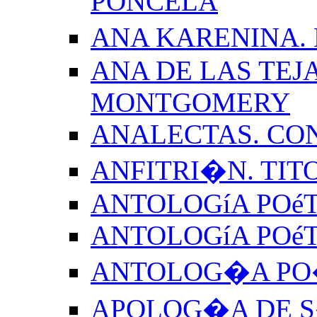
PONCELA
ANA KARENINA.
ANA DE LAS TEJ
MONTGOMERY
ANALECTAS. CO
ANFITRI�N. TIT
ANTOLOGíA POéT
ANTOLOGíA POé
ANTOLOG�A PO�
APOLOG�A DE S